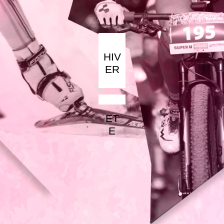
HIV
ER
ET
E